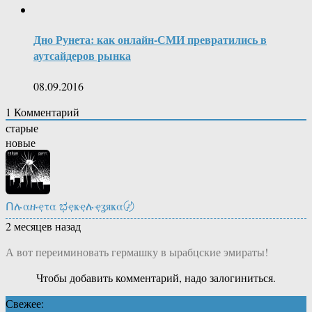
Дно Рунета: как онлайн-СМИ превратились в
аутсайдеров рынка
08.09.2016
1
Комментарий
старые
новые
Ոሉαዙҿτα ಭҿҝҿሉҿʓяҝα〄
2 месяцев назад
А вот переиминовать гермашку в ырабцские эмираты!
Чтобы добавить комментарий, надо залогиниться.
Свежее: