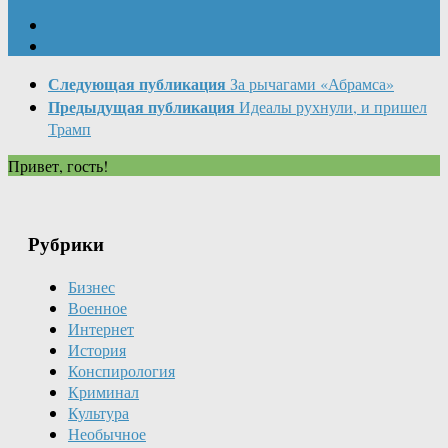
Следующая публикация
За рычагами «Абрамса»
Предыдущая публикация
Идеалы рухнули, и пришел
Трамп
Привет, гость!
Рубрики
Бизнес
Военное
Интернет
История
Конспирология
Криминал
Культура
Необычное