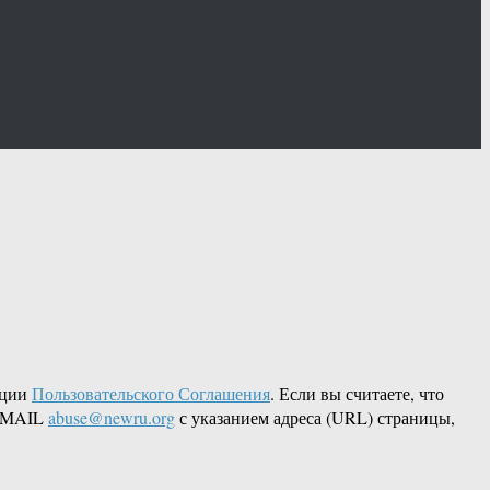
кции
Пользовательского Соглашения
. Если вы считаете, что
 EMAIL
abuse@newru.org
с указанием адреса (URL) страницы,