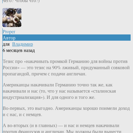
чего? Чтобы что?)
Proper
Автор
для
Владимир
6 месяцев назад
Тезис про «накачивать промкой Германию для войны против
России» — это тезис на 90% лживый, придуманный совковой
пропагандой, причем с подачи англичан.
Американцы накачивали Германию точно так же, как
накачивали и нас (то, что у нас называется «сталинская
индустриализация»). И для одного и того же.
Во-первых, это выгодно. Американцы хорошо поимели доход
и с нас, и с немцев.
А во-вторых (и в главных) — и нас и немцев накачивали
против французов и англичан. Мы должны были вынести