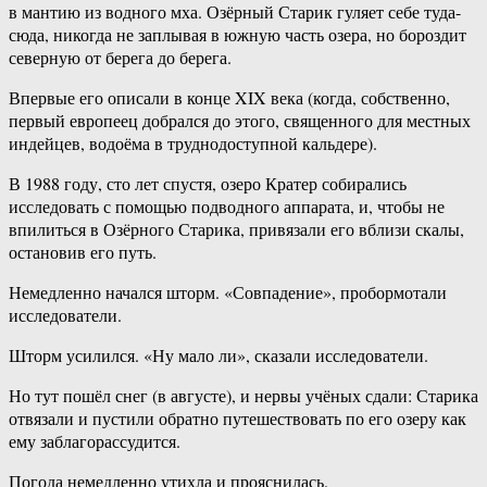
в мантию из водного мха. Озёрный Старик гуляет себе туда-
сюда, никогда не заплывая в южную часть озера, но бороздит
северную от берега до берега.
Впервые его описали в конце XIX века (когда, собственно,
первый европеец добрался до этого, священного для местных
индейцев, водоёма в труднодоступной кальдере).
В 1988 году, сто лет спустя, озеро Кратер собирались
исследовать с помощью подводного аппарата, и, чтобы не
впилиться в Озёрного Старика, привязали его вблизи скалы,
остановив его путь.
Немедленно начался шторм. «Совпадение», пробормотали
исследователи.
Шторм усилился. «Ну мало ли», сказали исследователи.
Но тут пошёл снег (в августе), и нервы учёных сдали: Старика
отвязали и пустили обратно путешествовать по его озеру как
ему заблагорассудится.
Погода немедленно утихла и прояснилась.