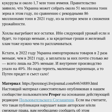
кукурузы и около 1,7 млн тонн ячменя. Правительство
заявило, что Украина может собрать около 51 миллиона тонн
зерна в этом году, по сравнению с рекордными 86
миллионами тонн в 2021 году, из-за потери земли и снижения
урожайности.
Хохлы выгребают все остатки. Ибо следующий урожай если и
будет, то гораздо меньше, а за кредитные гроши и железный
хлам тоже нужно чем-то расплачиваться.
Кстати, в 2022 году Украина импортировала товаров в 2 раза
меньше, чем в 2021 году, а заплатила за них почти столько же
— всего лишь на 20% меньше. И внутренее производство
упало на 40%. Но надо терпеть, маленькие укроиньци, а то
Путен придет и съест сало!
Материал
: https://peremogi.livejournal.com/64634889.html
Настоящий материал самостоятельно опубликован в нашем
Proper
сообществе пользователем
на основании действующей
редакции
Пользовательского Соглашения
. Если вы считаете,
что такая публикация нарушает ваши авторские и/или
смежные права, вам необходимо сообщить об этом