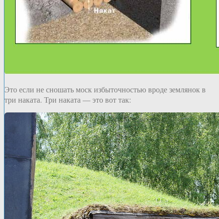
Это если не сношать моск избыточностью вроде землянок в
три наката. Три наката — это вот так: