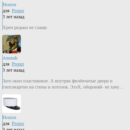
Henren
для
Proper
3 лет назад
Хрен редьки не слаще.
Anunah
для
Proper
3 лет назад
Зато окно пластиковое. А внутрях филёнчатые двери и
гипсокартон на стены и потолок. ЭээХ, обороняй- не хачу…
Henren
для
Proper
3 лет назад