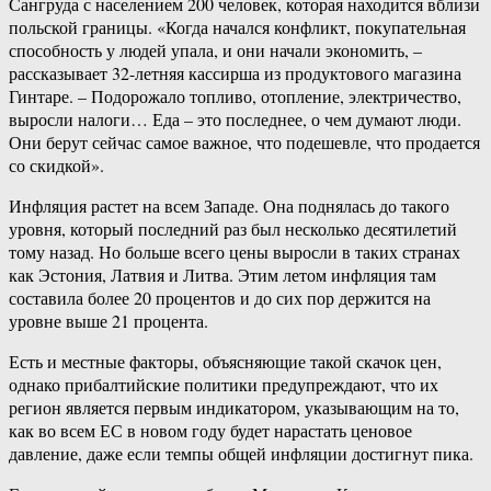
Сангруда с населением 200 человек, которая находится вблизи
польской границы. «Когда начался конфликт, покупательная
способность у людей упала, и они начали экономить, –
рассказывает 32-летняя кассирша из продуктового магазина
Гинтаре. – Подорожало топливо, отопление, электричество,
выросли налоги… Еда – это последнее, о чем думают люди.
Они берут сейчас самое важное, что подешевле, что продается
со скидкой».
Инфляция растет на всем Западе. Она поднялась до такого
уровня, который последний раз был несколько десятилетий
тому назад. Но больше всего цены выросли в таких странах
как Эстония, Латвия и Литва. Этим летом инфляция там
составила более 20 процентов и до сих пор держится на
уровне выше 21 процента.
Есть и местные факторы, объясняющие такой скачок цен,
однако прибалтийские политики предупреждают, что их
регион является первым индикатором, указывающим на то,
как во всем ЕС в новом году будет нарастать ценовое
давление, даже если темпы общей инфляции достигнут пика.