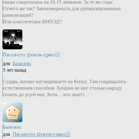
также сократилось на 10-15 лимонов. За те же годы
Отчего же так? Закономерность для урбанизированных
цивилизаций?
Или классическое ВНПЭД?
Ոሉαዙҿτα ಭҿҝҿሉҿʓяҝα〄
для
Базилевс
3 лет назад
Сударь, витаке наговариваете на Кепку. Там сокращалось
естественным способом. Хенрин не мог столько народу
споить до уср@чки. Хотя… кто знает)
Базилевс
для
Ոሉαዙҿτα ಭҿҝҿሉҿʓяҝα〄