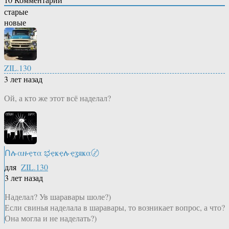
старые
новые
ZIL.130
3 лет назад
Ой, а кто же этот всё наделал?
Ոሉαዙҿτα ಭҿҝҿሉҿʓяҝα〄
для
ZIL.130
3 лет назад
Наделал? Ув шаравары шоле?)
Если свинья наделала в шаравары, то возникает вопрос, а что?
Она могла и не наделать?)