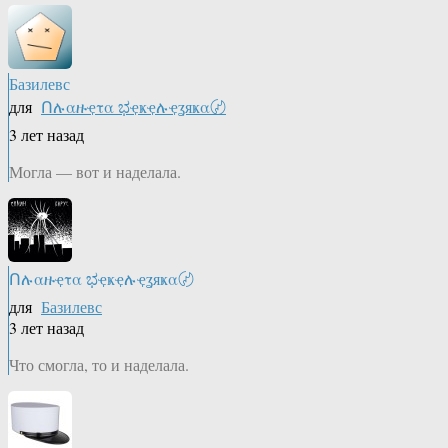
Базилевс
для
Ոሉαዙҿτα ಭҿҝҿሉҿʓяҝα〄
3 лет назад
Могла — вот и наделала.
Ոሉαዙҿτα ಭҿҝҿሉҿʓяҝα〄
для
Базилевс
3 лет назад
Что смогла, то и наделала.