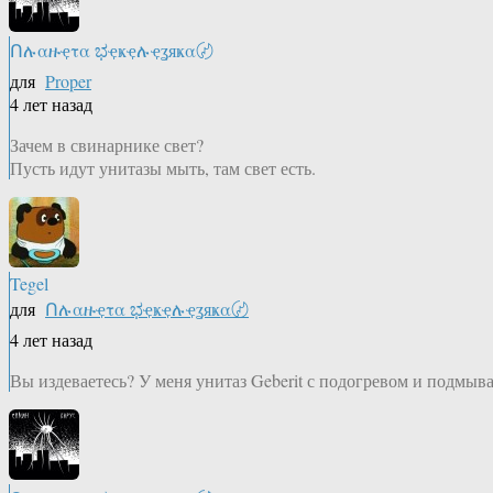
Ոሉαዙҿτα ಭҿҝҿሉҿʓяҝα〄
для
Proper
4 лет назад
Зачем в свинарнике свет?
Пусть идут унитазы мыть, там свет есть.
Tegel
для
Ոሉαዙҿτα ಭҿҝҿሉҿʓяҝα〄
4 лет назад
Вы издеваетесь? У меня унитаз Geberit с подогревом и подмыва