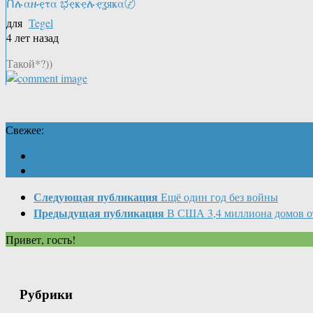
Ոሉαዙҿτα ಭҿҝҿሉҿʓяҝα〄
для
Tegel
4 лет назад
Такой*?))
Свежее:
Следующая публикация
Ещё один год без войны
Предыдущая публикация
В США 3,4 миллиона домов о
Привет, гость!
Рубрики