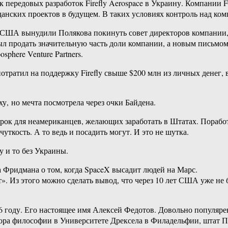
к передовых разработок Firefly Aerospace в Украину. Компании
жданских проектов в будущем. В таких условиях контроль над к
 США вынудили Полякова покинуть совет директоров компании, что
ыл продать значительную часть доли компании, а новым письмом 
sphere Venture Partners.
отратил на поддержку Firefly свыше $200 млн из личных денег,
у, но мечта посмотрела через очки Байдена.
к для неамериканцев, желающих заработать в Штатах. Поработал,
уткость. А то ведь и посадить могут. И это не шутка.
 и то без Украины.
а Фридмана о том, когда SpaceX высадит людей на Марс.
ет». Из этого можно сделать вывод, что через 10 лет США уже не 
 году. Его настоящее имя Алексей Федотов. Довольно популярен 
октора философии в Университете Дрексела в Филадельфии, штат