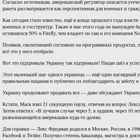
Согласно источникам, американский регулятор опасается утече
ракета рассматривается как перспективная для военных и гра
Как сегодня стало известно, ещё в конце прошлого года власти
военных и госструктур. Также в мае этого года он вынужден б
оставшихся 50% в Firefly, чем владеет он сам и его компания Noo
Поляков, сколотивший состояние на программных продуктах, п
всё это у него отобрали.
Вот это пiдтримали Украину так пiдтримали! Пацан шёл к успех
Этот маленький шаг одного украинца — ещё один наглядный уро
правильным пацанам и публично их поблагодарить за заботу и ч
Украину продолжают предавать все — даже обсуждают Украину
Кстати, Маск взял 21 секундную паузу, отвечая на вопрос Лекс
Затем ответил: «В лучшем случае через 5, в худшем, через 10 л
разваливающейся америкашки куда-то далеко.
Для справки — Лекс Фридман родился в Москве, Россия, в 1986
Facebook и Twitter. Получил степень бакалавра, магистра и д