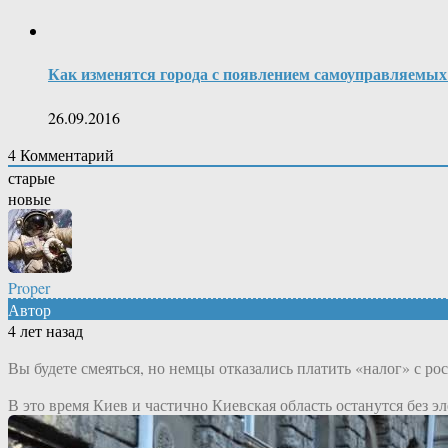
Как изменятся города с появлением самоуправляемы
26.09.2016
4
Комментарий
старые
новые
Proper
Автор
4 лет назад
Вы будете смеяться, но немцы отказались платить «налог» с рос
В это время Киев и частично Киевская область останутся без 