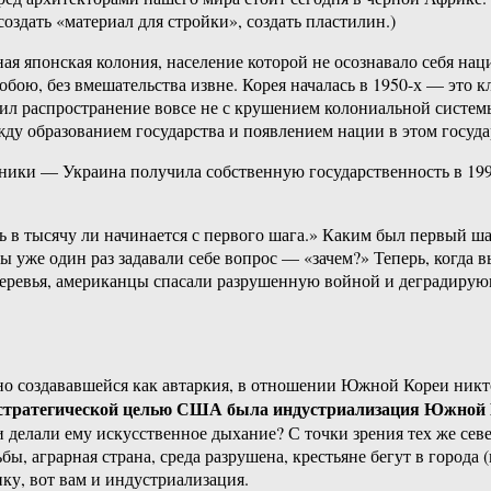
оздать «материал для стройки», создать пластилин.)
ая японская колония, население которой не осознавало себя нац
обою, без вмешательства извне. Корея началась в 1950-х — это 
учил распространение вовсе не с крушением колониальной системы
ду образованием государства и появлением нации в этом государ
ники — Украина получила собственную государственность в 1991, 
уть в тысячу ли начинается с первого шага.» Каким был первый 
 уже один раз задавали себе вопрос — «зачем?» Теперь, когда в
еревья, американцы спасали разрушенную войной и деградирую
но создававшейся как автаркия, в отношении Южной Кореи никто
стратегической целью США была индустриализация Южной
и делали ему искусственное дыхание? С точки зрения тех же се
ы, аграрная страна, среда разрушена, крестьяне бегут в города 
ику, вот вам и индустриализация.