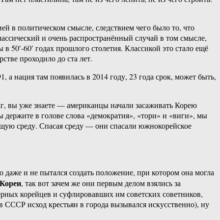
ией в политическом смысле, следствием чего было то, что
классический и очень распространённый случай в том смысле,
 в 50′-60′ годах прошлого столетия. Классикой это стало ещё
стве проходило до ста лет.
а нация там появилась в 2014 году, 23 года срок, может быть,
шаг, вы уже знаете — американцы начали засаживать Корею
ы держите в голове слова «демократия», «тори» и «виги», мы
щую среду. Спасая среду — они спасали южнокорейское
 даже и не пытался создать положение, при котором она могла
 Кореи
, так вот зачем же они первым делом взялись за
верных корейцев и суфлировавших им советских советников,
(в СССР исход крестьян в города вызывался искусственно), ну