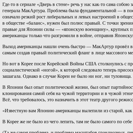
Где-то в сериале «Дверь в стене» речь у нас как-то сама собо
генерала МакАртура. Проблема была фундаментальной — в по
означало резкий рост либеральных и левых настроений в общес
в обществе «баланс», нужен был полюс правый. С точки зрени
правые для Японии силы — «японскую военщину», крупных пр
американцы только что разгромили в войне, отправив Японск
Выход американцы нашли очень быстро — МакАртур провёл в Я
самым создав правый политический фланг в лице массового ме
Но вот в Корее после Корейской Войны США столкнулись с про
социалистической «ногой», к которой следовало теперь присос
зашагала. Однако в случае Кореи не было ни ног, ни туловища.
В Японии был опыт политической жизни, был опыт партийност
клонирования самой себя на чужой территории и в чужой этнич
Всё, что требовалось, это назначить в этот театр другого режи
«Известную вам Японию американцы вылепили из старой, как 
В Корее же не было из чего лепить, там не было самого по себе
(Та же самая проблема, и проблема масштабов грандиозных, пер