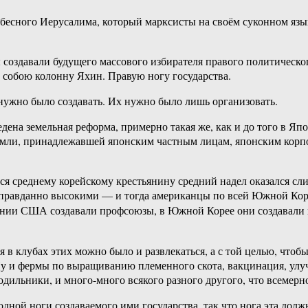
небесного Иерусалима, который марксисты на своём суконном я
создавали будущего массового избирателя правого политического
собою колонну Яхин. Правую ногу государства.
 нужно было создавать. Их нужно было лишь организовать.
дена земельная реформа, примерно такая же, как и до того в 
земли, принадлежавшей японским частным лицам, японским корпо
ся среднему корейскому крестьянину средний надел оказался сл
еоправданно высокими — и тогда американцы по всей Южной Коре
понии США создавали профсоюзы, в Южной Корее они создавали 
тя в клубах этих можно было и развлекаться, а с той целью, чтоб
у и фермы по выращиванию племенного скота, вакцинация, улуч
одильники, и много-много всякого разного другого, что всемерн
дной ноги создаваемого ими государства, так что нога эта долж