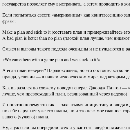
государства позволяет ему выстраивать, а затем проводить в ж
Если попытаться свести «американизм» как квинтэссенцию запа
фразы:
Make a plan and stick to it (составьте план и придерживайтесь его
A bad plan is better than no plan (плохой план лучше, чем никаког
Смысл и выгоды такого подхода очевидны и не нуждаются в ра
«We came here with a game plan and we stuck to it!»
А если план неверен? Парадоксально, но это обстоятельство н
правда, условии — в нашем человеческом мире, над которым до
Как выразился по схожему поводу генерал Джордж Паттон — » … a 
лучше, чем превосходный план, реализованный через неделю)
И понятно почему это так — захватывая инициативу и вводя в
по себе нарушает уже его планы, но и это не самое главное, го
вашего (чужого) плана.
Ну, а уж если вы опередили всех и у вас есть введённая желез