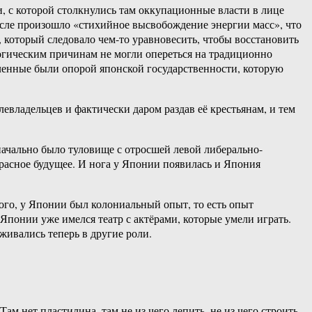
ии, с которой столкнулись там оккупационные власти в лице
сле произошло «стихийное высвобождение энергии масс», что
 который следовало чем-то уравновесить, чтобы восстановить
логическим причинам не могли опереться на традиционно
енные были опорой японской государственности, которую
ладельцев и фактически даром раздав её крестьянам, и тем
начально было туловище с отросшей левой либерально-
красное будущее. И нога у Японии появилась и Япония
го, у Японии был колониальный опыт, то есть опыт
Японии уже имелся театр с актёрами, которые умели играть.
вживались теперь в другие роли.
м нет пластилина, там не из чего лепить, не из чего строить.