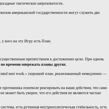
 досадные тактические шероховатости.
евизом американской государственности могут служить две
у кого на эту Игру есть План.
ть существенным препятствием к достижению цели. При одном,
 по времени опережать планы других
.
executed next week.» (хороший план, реализованный немедленно —
 противника поневоле реагировать на ваши действия, что само
н не может быть уверен, что его действия не являются частью
 система, есть рутинная внутриполитическая стабильность, есть