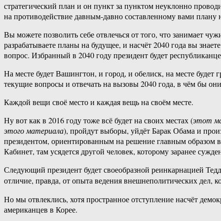
стратегический план и он пункт за пунктом неуклонно проводи
на противодействие давным-давно составленному вами плану на
Вы можете позволить себе отвлечься от того, что занимает чуж
разрабатываете планы на будущее, и насчёт 2040 года вы знаете
вопрос. Избранный в 2040 году президент будет республиканцем.
На месте будет Вашингтон, и город, и обелиск, на месте будет 
текущие вопросы и отвечать на вызовы 2040 года, в чём бы они
Каждой вещи своё место и каждая вещь на своём месте.
Ну вот как в 2016 году тоже всё будет на своих местах (
этот ма
этого материала
), пройдут выборы, уйдёт Барак Обама и про
президентом, ориентированным на решение главным образом вн
Кабинет, там усядется другой человек, которому заранее сужд
Следующий президент будет своеобразной реинкарнацией Тедди 
отличие, правда, от опыта ведения внешнеполитических дел, 
Но мы отвлеклись, хотя пространное отступление насчёт демок
американцев в Корее.