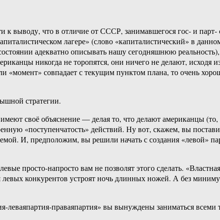
и к выводу, что в отличие от СССР, занимавшегося гос- и парт-
апиталистическом лагере» (слово «капиталистический» в данном
 состоянии адекватно описывать нашу сегодняшнюю реальность), 
риканцы никогда не торопятся, они ничего не делают, исходя из 
ли «момент» совпадает с текущим пунктом плана, то очень хорош
рышной стратегии.
имеют своё объяснение — делая то, что делают американцы (то, 
еренную «поступенчатость» действий. Ну вот, скажем, вы постави
емой. И, предположим, вы решили начать с создания «левой» па
 левые просто-напросто вам не позволят этого сделать. «Властна
левых конкурентов устроят ночь длинных ножей. А без минимум 
кратия-леваяпартия-праваяпартия» вы вынуждены заниматься вс