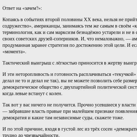
Ответ на «зачем?»:
Копаясь в событиях второй половины ХХ века, нельзя не прийт
содружество», американцы, занимаясь тем же самым в своём «к
терминология, как и сам марксизм безнадёжно устарели и не в
своих советских друзей-соперников. И, что немаловажно, — аме
продуманная заранее стратегия по достижению этой цели. И ес
«момента».
Тактический выигрыш с лёгкостью приносится в жертву выиг
И эти неторопливость и готовность расплачиваться «текучкой» 
делал не то и делал не так), вы не можете позволить себе разм
демократическое общество с двухпартийной политической сист
когда левые встанут с колен.
Так вот у вас ничего не получится. Прочно усевшиеся у власти
— забравшие власть правые при малейшем признаке появления 
демократия и какие там независимые суды, скажете тоже.
И по этой причине, входя в густой лес из трёх сосен «демо
трудно до чрезвычайности.