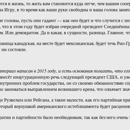
тся в жизнь, то жить вам становится куда легче, чем вашим соп
 Игру, в то время как ваши руки свободны и ваша голова занят
ие головы, пусть они гадают — как оно будет и что случится с н
, что в этом году будет избран очередной президент Соединённых
 Или демократом. Да и какая, в сущности, разница. Главное, что
граница канадская, на месте будет мексиканская, будет течь Рио-
 ни состояли.
териал написан в 2015 году, и есть основания полагать, что ег
изнесёт инаугурационную речь следующий президент США, и уже 
утренних проблем государства, он со своими обязанностями спр
ено заниматься выправлением возникшего крена, что означает зн
Рузвельта или Рейгана, а такие малости, как его партийная пр
который верхушкой американского истеблишмента будет расцени
ратии и партийности было необходимым, так как без него очень 