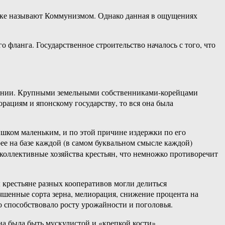
зыке называют Коммунизмом. Однако данная в ощущениях
 фланга. Государственное строительство началось с того, что
Японии. Крупными земельными собственниками-корейцами
рациям и японскому государству, то вся она была
ишком маленьким, и по этой причине издержки по его
е на базе каждой (в самом буквальном смысле каждой)
коллективные хозяйства крестьян, что немножко противоречит
ы крестьяне разных кооперативов могли делиться
шенные сорта зерна, мелиорация, снижение процента на
о способствовало росту урожайности и поголовья.
на была быть мускулистой и «крепкой кости».