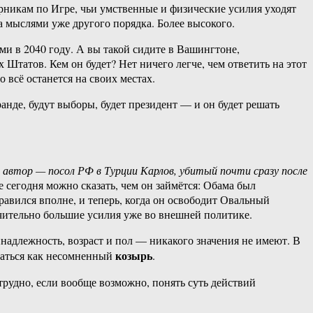
ерникам по Игре, чьи умственные и физические усилия уходят
а мыслями уже другого порядка. Более высокого.
ими в 2040 году. А вы такой сидите в Вашингтоне,
 Штатов. Кем он будет? Нет ничего легче, чем ответить на этот
 всё останется на своих местах.
Гранде, будут выборы, будет президент — и он будет решать
о автор — посол РФ в Турции Карлов, убитый почти сразу после
сегодня можно сказать, чем он займётся: Обама был
авился вполне, и теперь, когда он освободит Овальный
ачительно большие усилия уже во внешней политике.
инадлежность, возраст и пол — никакого значения не имеют. В
козырь
ваться как несомненный
.
трудно, если вообще возможно, понять суть действий