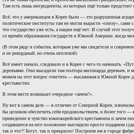
Там есть лишь ингридиенты, из которых ещё только предстоит с
Всё, что у американцев в Корее было — это разрушенная аграрн
политические институты там не могли вырасти «снизу», сами с
что государство уже есть, а нации ещё нет. И случай этот пол
со времён образования государств в Южной Америке, когда меж
(В этом ряду и события, которым уже мы свидетели и современ
и не рекордный, но очень неплохой)
Всё имеет начало, следовало и в Корее с чего-то начинать. «П
деревьями. Они высадили там полтора миллиарда деревьев, и мы
можем на этот вопрос ответить — высаживая в Южной Корее д
крестьянство.
В этом месте возникает очередное «зачем?».
Ну вот в самом деле — в отличие от Северной Кореи, изначаль
бы целиком обеспечить себя продовольствием, и более того —
приведение в чувство южнокорейского крестьянина и зачем он
создавшееся на юге положение выглядело просто подарком судьб
так и что?! Бегут, так и прекрасно! Построим им в городе фабр