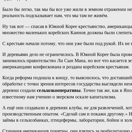
Было бы легко, так мы бы все уже жили в земном отражении 
реальность подсказывает нам, что мы там не живём.
Ну так вот — спасая в Южной Корее крестьянство, американцы 
множество маленьких корейских Каинов должны были слепить 
С крестьян начали потому, что они уже были под рукой. Их не
И деревьями дело не ограничилось. В Южной Корее была прове
занималось правительство Ли Сын Мана, но вот что касается 
американцами конфискована и роздана корейским крестьянам.
Когда реформа подошла к концу, то выяснилось, что доставший
обработке с точки зрения интересов государства выглядели н
сельхозкооперативы
деревни создали
. Точно так же, как в Я
известному нам учению о зверском оскале капитализма.
А ещё они создавали в деревнях клубы, не для развлечений, хо
производственным опытом. «Сделай сам и покажи другому.» Н
займы в сельхозбанках, птицефермы, лаборатории, бойни и хол
Старания американцев понятны, они взялись за реабилитацию о