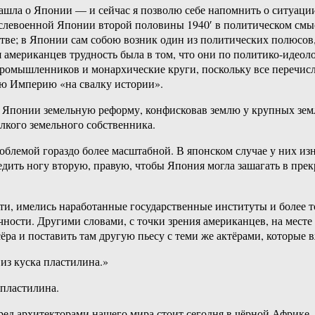
ю зашла о Японии — и сейчас я позволю себе напомнить о ситуац
слевоенной Японии второй половины 1940′ в политическом смы
тве; в Японии сам собою возник один из политических полюсов,
я американцев трудность была в том, что они по политико-идео
омышленников и монархические круги, поскольку все перечисл
ую Империю «на свалку истории».
понии земельную реформу, конфисковав землю у крупных землев
лкого земельного собственника.
блемой гораздо более масштабной. В японском случае у них из
едить ногу вторую, правую, чтобы Япония могла зашагать в пре
и, имелись наработанные государственные институты и более то
ности. Другими словами, с точки зрения американцев, на месте 
ссёра и поставить там другую пьесу с теми же актёрами, которые 
из куска пластилина.»
 пластилина.
ед архитекторами нашего мира стоит сегодня в чёрной Африке. Та