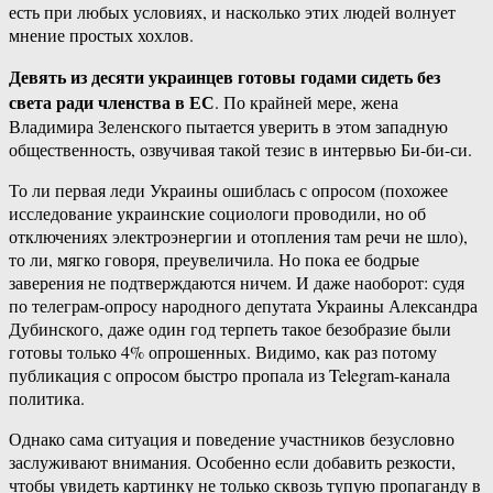
есть при любых условиях, и насколько этих людей волнует
мнение простых хохлов.
Девять из десяти украинцев готовы годами сидеть без
света ради членства в ЕС
. По крайней мере, жена
Владимира Зеленского пытается уверить в этом западную
общественность, озвучивая такой тезис в интервью Би-би-си.
То ли первая леди Украины ошиблась с опросом (похожее
исследование украинские социологи проводили, но об
отключениях электроэнергии и отопления там речи не шло),
то ли, мягко говоря, преувеличила. Но пока ее бодрые
заверения не подтверждаются ничем. И даже наоборот: судя
по телеграм-опросу народного депутата Украины Александра
Дубинского, даже один год терпеть такое безобразие были
готовы только 4% опрошенных. Видимо, как раз потому
публикация с опросом быстро пропала из Telegram-канала
политика.
Однако сама ситуация и поведение участников безусловно
заслуживают внимания. Особенно если добавить резкости,
чтобы увидеть картинку не только сквозь тупую пропаганду в