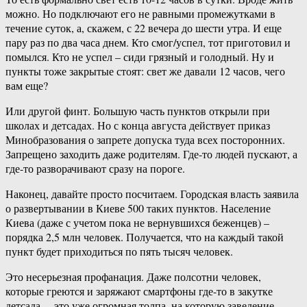
можно. Но подключают его не равными промежутками в
течение суток, а, скажем, с 22 вечера до шести утра. И еще
пару раз по два часа днем. Кто смог/успел, тот приготовил и
помылся. Кто не успел – сиди грязный и голодный. Ну и
пункты тоже закрытые стоят: свет же давали 12 часов, чего
вам еще?
Или другой финт. Большую часть пунктов открыли при
школах и детсадах. Но с конца августа действует приказ
Минобразования о запрете допуска туда всех посторонних.
Запрещено заходить даже родителям. Где-то людей пускают, а
где-то разворачивают сразу на пороге.
Наконец, давайте просто посчитаем. Городская власть заявила
о развертывании в Киеве 500 таких пунктов. Население
Киева (даже с учетом пока не вернувшихся беженцев) –
порядка 2,5 млн человек. Получается, что на каждый такой
пункт будет приходиться по пять тысяч человек.
Это несерьезная профанация. Даже полсотни человек,
которые греются и заряжают смартфоны где-то в закутке
детсада, – это уже огромная толпа, на которую заведение