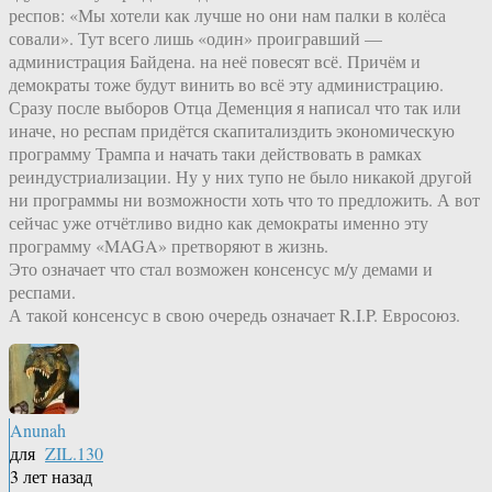
респов: «Мы хотели как лучше но они нам палки в колёса
совали». Тут всего лишь «один» проигравший —
администрация Байдена. на неё повесят всё. Причём и
демократы тоже будут винить во всё эту администрацию.
Сразу после выборов Отца Деменция я написал что так или
иначе, но респам придётся скапитализдить экономическую
программу Трампа и начать таки действовать в рамках
реиндустриализации. Ну у них тупо не было никакой другой
ни программы ни возможности хоть что то предложить. А вот
сейчас уже отчётливо видно как демократы именно эту
программу «MAGA» претворяют в жизнь.
Это означает что стал возможен консенсус м/у демами и
респами.
А такой консенсус в свою очередь означает R.I.P. Евросоюз.
Anunah
для
ZIL.130
3 лет назад