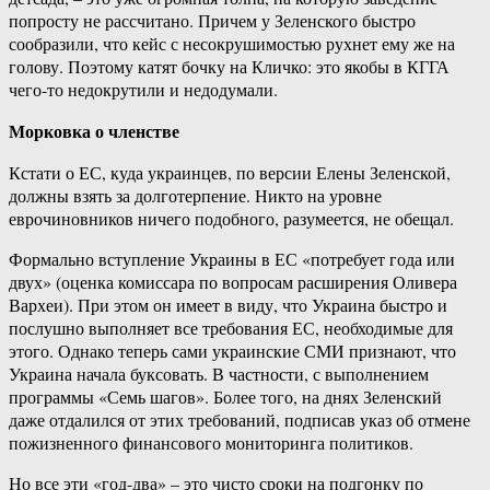
попросту не рассчитано. Причем у Зеленского быстро
сообразили, что кейс с несокрушимостью рухнет ему же на
голову. Поэтому катят бочку на Кличко: это якобы в КГГА
чего-то недокрутили и недодумали.
Морковка о членстве
Кстати о ЕС, куда украинцев, по версии Елены Зеленской,
должны взять за долготерпение. Никто на уровне
еврочиновников ничего подобного, разумеется, не обещал.
Формально вступление Украины в ЕС «потребует года или
двух» (оценка комиссара по вопросам расширения Оливера
Вархеи). При этом он имеет в виду, что Украина быстро и
послушно выполняет все требования ЕС, необходимые для
этого. Однако теперь сами украинские СМИ признают, что
Украина начала буксовать. В частности, с выполнением
программы «Семь шагов». Более того, на днях Зеленский
даже отдалился от этих требований, подписав указ об отмене
пожизненного финансового мониторинга политиков.
Но все эти «год-два» – это чисто сроки на подгонку по