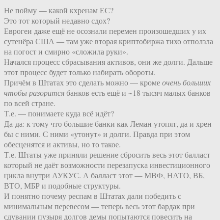
Не пойму — какой кхренам ЕС?
Это тот который недавно сдох?
Еврогеи даже ещё не осознали перемен произошедших у их
сутенёра США — там уже вторая криптобиржа тихо отползла
на погост и смирно «сложила руки».
Начался процесс сбрасывания активов, они же долги. Дальше
этот процесс будет только набирать обороты.
Причём в Штатах это сделать можно — кроме
очень больших
чтобы разорится
банков есть ещё и ~18 тысяч малых банков
по всей стране.
Т.е. — понимаете куда всё идёт?
Да-да: к тому что большие банки как Леман утопят, да и хрен
бы с ними. С ними «утонут» и долги. Правда при этом
обесценятся и активы, но то такое.
Т.е. Штаты уже приняли решение сбросить весь этот балласт
который не даёт возможности перезапуска инвестиционного
цикла внутри АУКУС. А балласт этот — МВФ, НАТО, ВБ,
ВТО, МБР и подобные структуры.
И понятно почему респам в Штатах дали победить с
минимальным перевесом — теперь весь этот бардак при
сдувании пузыря долгов демы попытаются повесить на