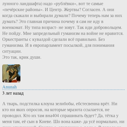
лунного ландшафта) надо «рублёвки», вот те самые
«печёрские районы». И Центр. Жертвы? Согласен. А они
когда скакали и выбирали думали? Почему теперь нам за них
думать? Это главная причина почему я сам не иду в
военкомат. Ну типа возраст- не зовут. Так иди добровольцем.
Не пойду. Мне запредельный гуманизм на войне не нравится.
Оркестранты с кувалдой сделали всё правильно. Без
гуманизма. И в европарламент посылкой, для понимания
ситуации.
Это так, крик души.
Anunah
3 лет назад
А тварь, подстилка клоуна зелибобы, ебстесвенна врёт. Ни
кто ни яких опросов, на которые мразота ссылается, не
проводил. Кто их там вна404 спрашивать будет? Да, тётка у
меня там, её сын в Киеве. Шо вона каже- да усё нормально, ни