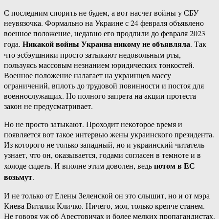
С последним спорить не будем, а вот насчет войны у СБУ
неувязочка. Формально на Украине с 24 февраля объявлено
военное положение, недавно его продлили до февраля 2023
Никакой войны Украина никому не объявляла
года.
. Так
что эсбэушники просто затыкают недовольным рты,
пользуясь массовым незнанием юридических тонкостей.
Военное положение налагает на украинцев массу
ограничений, вплоть до трудовой повинности и постоя для
военнослужащих. Но полного запрета на акции протеста
закон не предусматривает.
Но не просто затыкают. Проходит некоторое время и
появляется вот такое интервью жены украинского президента.
Из которого не только западный, но и украинский читатель
узнает, что он, оказывается, годами согласен в темноте и в
потом в ЕС
холоде сидеть. И вполне этим доволен, ведь
возьмут
.
И не только от Елены Зеленской он это слышит, но и от мэра
Киева Виталия Кличко. Ничего, мол, только крепче станем.
Не говоря уж об Арестовичах и более мелких пропагандистах.