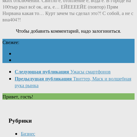
яких отключений. Свитло е, отопление е, вода е. В городе на
100тыр рыл всё ок, ага, е… ЕЙЕЕЕЕЙЕ (повтор) Прям
Нирвана какая то… Курт зачем ты сделал это?! С собой, а не с
вна404?!
Чтобы добавить комментарий, надо залогиниться.
Свежее:
Следующая публикация
Ужасы смартфонов
Предыдущая публикация
Твиттер, Маск и волшебная
рука рынка
Привет, гость!
Рубрики
Бизнес