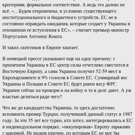
критериям, формальное соответствие. А ведь это далеко не
всё. «…Будем откровенны, в условиях существующего
институционального и бюджетного устройств, ЕС не в
состоянии оправдать ожидания, которые создает у Украины в
отношении ее вступления в ЕС», – считает премьер-министр
Португалии Антониу Кошта.
И таких скептиков в Европе хватает.
В немецкой прессе указывают еще на одну причину: с
принятием Украины в ЕС центр силы отчетливо сместится в
Восточную Европу, а сама Украина получит 52-59 мест в
Европарламенте и 9% голосов в Совете ЕС. Суммарный вес
Украины и Польши в Совете ЕС будет равен весу ФРГ.
Украине сейчас на прокорм и на войну и то в долг дают. А уж
властью делиться ради чего?
Что же до кандидатства Украины, то здесь достаточно
вспомнить пример Турции, получившей данный статус в 1987
году. За эти 35 лет все турки, кто хотел, интегрировались в ЕС
в индивидуальном порядке, «оккупировав» Европу ларьками
с шаурмой. Не видим причин, по которым ЕС не мог бы