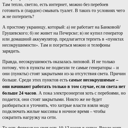
Там тепло, светло, есть интернет, можно без перебоев
готовить и (пардон) смывать туалет. В таких-то условиях чего
ж не потерпеть?
А простому украинцу, который: а) не работает на Банковой/
Грушевского; б) не живет на Печерске; в) не купил генератор
или домашний аккумулятор, предлагается терпеть в «пунктах
несокрушимости». Там и погреться можно и телефоны
зарядить.
Правда, несокрушимость оказалась липовой. И не только
потому, что в пункты не подвезли те самые генераторы – и
они (пункты) стоят закрытыми из-за отсутствия света. Причин
самые несокрушимые –
больше. Среди этих пунктов есть
они начинают работать только в том случае, если света нет
больше 24 часов
. А пока электроэнергия хоть с перебоями, но
подается, они стоят закрытыми. Никто же не будет
разбираться и уточнять, что хитрые власти взяли моду
подключать жилые массивы в ночное время – чтобы
сократить нагрузку на сети.
То есть формально свет есть 10-12 часов в сутки. Вроде жить