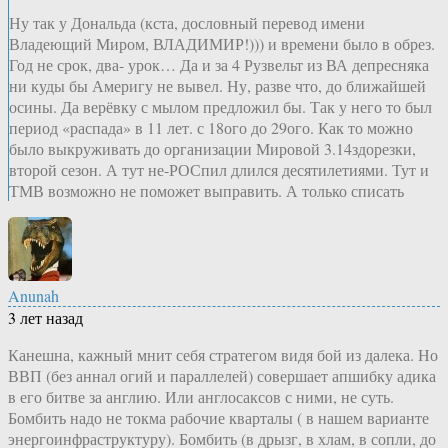
Ну так у Дональда (кста, дословный перевод имени
Владеющий Миром, ВЛАДИМИР!))) и времени было в обрез.
Год не срок, два- урок… Да и за 4 Рузвельт из ВА депресняка
ни куды бы Америгу не вывел. Ну, разве что, до ближайшей
осины. Да верёвку с мылом предложил бы. Так у него то был
период «распада» в 11 лет. с 18ого до 29ого. Как то можно
было выкруживать до организации Мировой 3.14здорезки,
второй сезон. А тут не-РОСпил длился десятилетиями. Тут и
ТМВ возможно не поможет выправить. А только списать
Anunah
3 лет назад
Канешна, кажный мнит себя стратегом видя бой из далека. Но
ВВП (без аннал огий и параллелей) совершает апшибку адика
в его битве за англию. Или англосаксов с ними, не суть.
Бомбить надо не токма рабочие кварталы ( в нашем варианте
энергоинфраструктуру). Бомбить (в дрызг, в хлам, в сопли, до