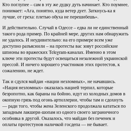
Кто поглупее – сам в эту же дудку дуть начинает. Кто поумнее,
понимает: «Ага, понятно, куда ветер дует. Заткнусь-ка я
лучше, от греха: плетью обуха не перешибешь».
И действительно. Случай в Одессе – едва ли не единственный
такого рода пример. По крайней мере, других нам обнаружить
не удалось. И неудивительно: на его примере всем уже
доступно разъяснили – на протесты вас зовут российские
шпионы во вражеских Telegram-каналах. Именно в этом
ключе эти протесты будут освещаться незалежной украинской
прессой. И ничего хорошего участников этих протестов, к
сожалению, не ждет.
Так и сдулся майдан «нации незломных», не начавшись.
«Нация незломных» оказалась нацией терпил, которые
безропотно, как бараны на бойню, идут из холодных домов в
окопную грязь под огонь артиллерии, чтобы там и сдохнуть
— ради того, чтобы жена Зеленского продолжала кататься по
западным лакшери-шопам из одного своего заграничного
особняка в другой. Оказалось, что майдан без печенек и
оплаты протестунов наличкой госдепа — не бывает.